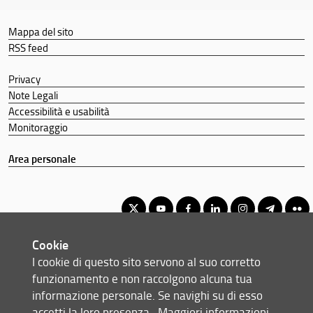
Mappa del sito
RSS feed
Privacy
Note Legali
Accessibilità e usabilità
Monitoraggio
Area personale
Cookie
Corso di Laurea Magistrale a Ciclo Unico in Giurisprudenza
I cookie di questo sito servono al suo corretto
© Copyright 2012-2026 Università degli Studi di Firenze UNIFI
funzionamento e non raccolgono alcuna tua
P.IVA/Cod.Fis 01279680480
informazione personale. Se navighi su di esso
accetti la loro presenza.
Maggiori informazioni