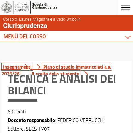
Corso di Laurea Magistrale a Ciclo Unico in
Giurisprudenza
MENÙ DEL CORSO
Home
Corso di studio
Didattica
Insegnamenti
Piano di studio immatricolati a.a.
2025/26
A scelta dello studente
TECNICA E ANALISI DEI
Insegnamenti
Ricerca insegnamenti
BILANCI
Didattica innovativa
Esami di profitto
Esami integrativi erogati a.a. 2025/26
Conoscenza di altre lingue
6 Crediti
Conoscenze informatiche
Docente responsabile
: FEDERICO VERRUCCHI
Le attività a scelta libera
Settore: SECS-P/07