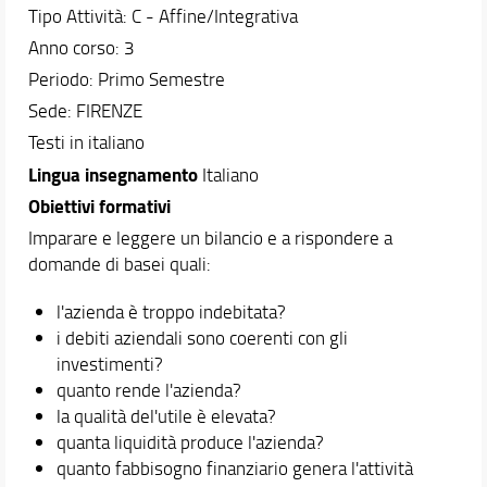
Il piano di studio
Tipo Attività: C - Affine/Integrativa
Passaggi da altro corso di studio
Anno corso: 3
Orientamento
Periodo: Primo Semestre
Tirocini
Sede: FIRENZE
Anticipazione della pratica forense
Anticipazione della pratica Consulente del Lavoro
Testi in italiano
Anticipazione della pratica per l’accesso alla profe
Lingua insegnamento
Italiano
Mobilità internazionale
Obiettivi formativi
Tutorato didattico
Imparare e leggere un bilancio e a rispondere a
domande di basei quali:
Docenti
Orario e calendari
l'azienda è troppo indebitata?
Comunicare con la Scuola
i debiti aziendali sono coerenti con gli
investimenti?
quanto rende l'azienda?
la qualità del'utile è elevata?
quanta liquidità produce l'azienda?
quanto fabbisogno finanziario genera l'attività