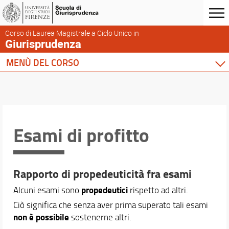
Corso di Laurea Magistrale a Ciclo Unico in
Giurisprudenza
MENÙ DEL CORSO
Home
Corso di studio
Didattica
Esami di profitto
Insegnamenti
Ricerca insegnamenti
Didattica innovativa
Esami di profitto
Rapporto di propedeuticità fra esami
Esami integrativi erogati a.a. 2025/26
propedeutici
Alcuni esami sono
rispetto ad altri.
Conoscenza di altre lingue
Conoscenze informatiche
Ciò significa che senza aver prima superato tali esami
non è possibile
sostenerne altri.
Le attività a scelta libera