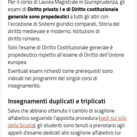
Il piano di studio
Per il corso di Laurea Magistrale in Giurisprudenza, gli
Passaggi da altro corso di studio
Diritto privato I e di Diritto costituzionale
esami di
Orientamento
generale sono propedeutici
a tutti gli altri con
Tirocini
l’eccezione di Sistemi giuridici comparati, Storia del
diritto medievale e moderno, Istituzioni di
Anticipazione della pratica forense
diritto romano.
Anticipazione della pratica Consulente del Lavoro
Anticipazione della pratica per l’accesso alla profe
Solo l'esame di Diritto Costituzionale generale è
Mobilità internazionale
propedeutico rispetto all’esame di Diritto dell’Unione
Tutorato didattico
europea.
Eventuali esami richiesti come prerequisiti sono
Docenti
indicati nei programmi dei singoli corsi di
Orario e calendari
insegnamento.
Comunicare con la Scuola
Insegnamenti duplicati e triplicati
Salvo che abbiano ottenuto il cambio di scaglione
alfabetico seguendo l'apposita procedura (
vedi sul sito
della Scuola
), gli studenti sono tenuti a prenotarsi agli
appelli d'esame dedicati allo scaglione alfabetico cui