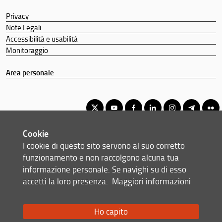
Privacy
Note Legali
Accessibilità e usabilità
Monitoraggio
Area personale
Cookie
Corso di Laurea Magistrale a Ciclo Unico in Giurisprudenza
I cookie di questo sito servono al suo corretto
© Copyright 2012-2026 Università degli Studi di Firenze UNIFI
funzionamento e non raccolgono alcuna tua
P.IVA/Cod.Fis 01279680480
informazione personale. Se navighi su di esso
accetti la loro presenza.
Maggiori informazioni
Via delle Pandette, 32 - 50127 Firenze (FI)
Tel: +39 055 2759042
Email:
scuola(AT)giurisprudenza.unifi.it
Ho capito