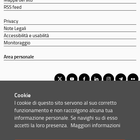
RSS feed
Privacy
Note Legali
Accessibilità e usabilità
Monitoraggio
Area personale
Cookie
Corso di Laurea Magistrale a Ciclo Unico in Giurisprudenza
I cookie di questo sito servono al suo corretto
© Copyright 2012-2026 Università degli Studi di Firenze UNIFI
funzionamento e non raccolgono alcuna tua
P.IVA/Cod.Fis 01279680480
informazione personale. Se navighi su di esso
accetti la loro presenza.
Maggiori informazioni
Via delle Pandette, 32 - 50127 Firenze (FI)
Tel: +39 055 2759042