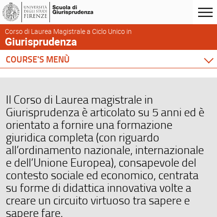
Corso di Laurea Magistrale a Ciclo Unico in
Giurisprudenza
COURSE'S MENÙ
Home
Degree Program
Il Corso di Laurea magistrale in
Courses
Giurisprudenza è articolato su 5 anni ed è
Academic Staff
orientato a fornire una formazione
Schedules & Calendars
giuridica completa (con riguardo
all’ordinamento nazionale, internazionale
e dell’Unione Europea), consapevole del
contesto sociale ed economico, centrata
su forme di didattica innovativa volte a
creare un circuito virtuoso tra sapere e
sapere fare.