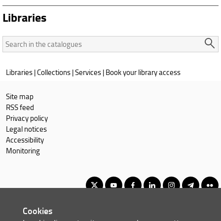
Libraries
Search
in
the
Libraries
|
Collections
|
Services
|
Book your library access
catalogues:
Site map
RSS feed
Privacy policy
Legal notices
Accessibility
Monitoring
Cookies
Corso di Laurea Magistrale a Ciclo Unico in Giurisprudenza