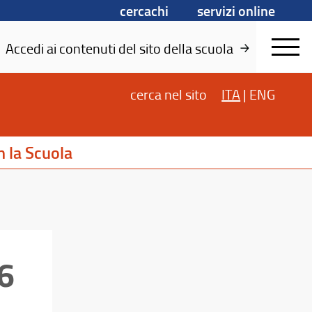
cercachi
servizi online
Accedi ai contenuti del sito della scuola
cerca
nel sito
ITA
|
ENG
 la Scuola
26