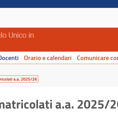
lo Unico in
Docenti
Orario e calendari
Comunicare con
icolati a.a. 2025/26
matricolati a.a. 2025/