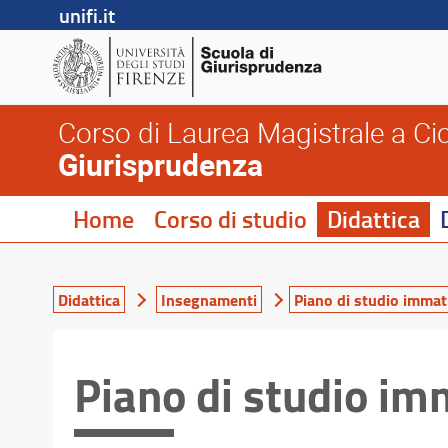
unifi.it
Corso di Laurea Magistrale a Cic
Giurisprudenza
Home
Corso di studio
Didattica
Didattica
Insegnamenti
Piano di studio immatr
Piano di studio im