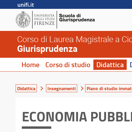
unifi.it
Corso di Laurea Magistrale a Cic
Giurisprudenza
Home
Corso di studio
Didattica
Didattica
Insegnamenti
Piano di studio immatr
ECONOMIA PUBBL