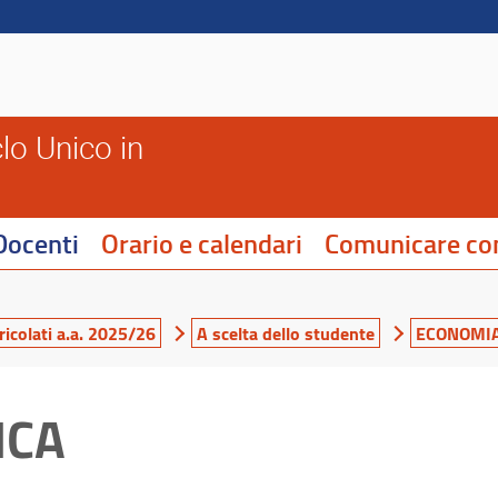
lo Unico in
Docenti
Orario e calendari
Comunicare con
icolati a.a. 2025/26
A scelta dello studente
ECONOMIA
ICA