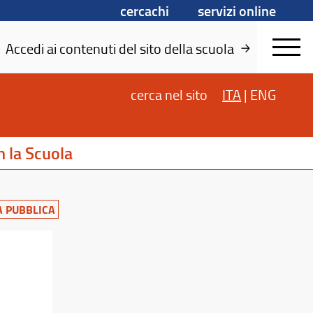
cercachi
servizi online
Accedi ai contenuti del sito della scuola
cerca
nel sito
ITA
|
ENG
 la Scuola
 PUBBLICA