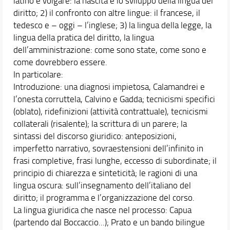
latino e volgare: la nascita e lo sviluppo della lingua del
diritto; 2) il confronto con altre lingue: il francese, il
tedesco e – oggi – l’inglese; 3) la lingua della legge, la
lingua della pratica del diritto, la lingua
dell’amministrazione: come sono state, come sono e
come dovrebbero essere.
In particolare:
Introduzione: una diagnosi impietosa, Calamandrei e
l’onesta corruttela, Calvino e Gadda; tecnicismi specifici
(oblato), ridefinizioni (attività contrattuale), tecnicismi
collaterali (risalente); la scrittura di un parere; la
sintassi del discorso giuridico: anteposizioni,
imperfetto narrativo, sovraestensioni dell’infinito in
frasi completive, frasi lunghe, eccesso di subordinate; il
principio di chiarezza e sinteticità; le ragioni di una
lingua oscura: sull’insegnamento dell’italiano del
diritto; il programma e l’organizzazione del corso.
La lingua giuridica che nasce nel processo: Capua
(partendo dal Boccaccio...); Prato e un bando bilingue