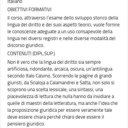
Il piano di studio
Italiano
Passaggi da altro corso di studio
OBIETTIVI FORMATIVI
Orientamento
Il corso, attraverso l’esame dello sviluppo storico della
Tirocini
lingua del diritto e dei suoi aspetti teorici, vuole fornire
Anticipazione della pratica forense
le conoscenze adeguate a un uso consapevole della
Anticipazione della pratica Consulente del Lavoro
lingua nei diversi registri e nelle diverse modalità del
Anticipazione della pratica per l’accesso alla profe
discorso giuridico.
Mobilità internazionale
CONTENUTI (DIPL.SUP.)
Tutorato didattico
Non è vero che la lingua del diritto sia sempre
artificiosa, ridondante, arcaica, oscura, un’antilingua
Docenti
secondo Italo Calvino. Scorrendo le pagine di grandi
Orario e calendari
giuristi, da Scialoja a Calamandrei e Satta, non solo si
Comunicare con la Scuola
scoprono una scelta lessicale, una sintassi, una
piacevolezza di lettura che nulla hanno da invidiare a
quelle di maestri della letteratura, ma anche l’idea che
la proposizione giuridica per essere veramente tale
deve essere chiara perché chiaro deve essere il
pensiero giuridico.