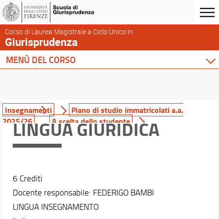
Corso di Laurea Magistrale a Ciclo Unico in
Giurisprudenza
MENÙ DEL CORSO
Home
Corso di studio
Didattica
Insegnamenti
Piano di studio immatricolati a.a.
2025/26
A scelta dello studente
LINGUA GIURIDICA
Insegnamenti
Ricerca insegnamenti
Didattica innovativa
Esami di profitto
Esami integrativi erogati a.a. 2025/26
6 Crediti
Conoscenza di altre lingue
Docente responsabile: FEDERIGO BAMBI
Conoscenze informatiche
LINGUA INSEGNAMENTO
Le attività a scelta libera