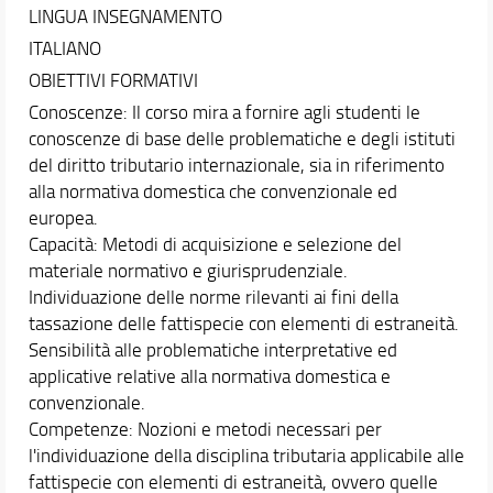
Il piano di studio
LINGUA INSEGNAMENTO
Passaggi da altro corso di studio
ITALIANO
Orientamento
OBIETTIVI FORMATIVI
Tirocini
Conoscenze: Il corso mira a fornire agli studenti le
Anticipazione della pratica forense
conoscenze di base delle problematiche e degli istituti
Anticipazione della pratica Consulente del Lavoro
del diritto tributario internazionale, sia in riferimento
Anticipazione della pratica per l’accesso alla profe
alla normativa domestica che convenzionale ed
Mobilità internazionale
europea.
Tutorato didattico
Capacità: Metodi di acquisizione e selezione del
Docenti
materiale normativo e giurisprudenziale.
Individuazione delle norme rilevanti ai fini della
Orario e calendari
tassazione delle fattispecie con elementi di estraneità.
Comunicare con la Scuola
Sensibilità alle problematiche interpretative ed
applicative relative alla normativa domestica e
convenzionale.
Competenze: Nozioni e metodi necessari per
l'individuazione della disciplina tributaria applicabile alle
fattispecie con elementi di estraneità, ovvero quelle