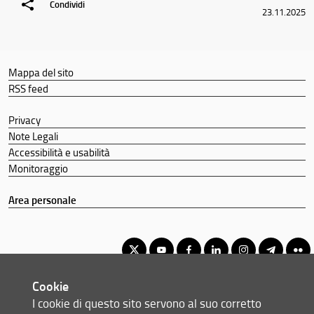
Condividi
23.11.2025
Mappa del sito
RSS feed
Privacy
Note Legali
Accessibilità e usabilità
Monitoraggio
Area personale
Cookie
Corso di Laurea Magistrale a Ciclo Unico in Giurisprudenza
I cookie di questo sito servono al suo corretto
© Copyright 2012-2026 Università degli Studi di Firenze UNIFI